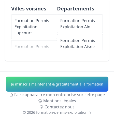
Villes voisines
Départements
Formation Permis
Formation Permis
Exploitation
Exploitation
Ain
Lupcourt
Formation Permis
Formation Permis
Exploitation
Aisne
Exploitation
Laneuveville-devant-
Formation Permis
Nancy
Exploitation
Allier
Formation Permis
Formation Permis
Je m'inscris maintenant & gratuitement à la formation
Exploitation
Exploitation
Alpes-
Heillecourt
de-Haute-Provence
Faire apparaitre mon entreprise sur cette page
Mentions légales
Formation Permis
Formation Permis
Contactez nous
Exploitation
Ville-en-
Exploitation
Hautes-
©
2026
formation-permis-exploitation.fr