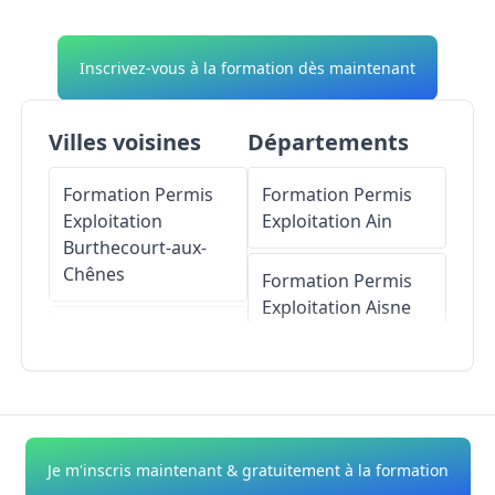
Inscrivez-vous à la formation dès maintenant
Villes voisines
Départements
Formation Permis
Formation Permis
Exploitation
Exploitation
Ain
Burthecourt-aux-
Chênes
Formation Permis
Exploitation
Aisne
Formation Permis
Exploitation
Formation Permis
Manoncourt-en-
Exploitation
Allier
Vermois
Formation Permis
Je m'inscris maintenant & gratuitement à la formation
Formation Permis
Exploitation
Alpes-