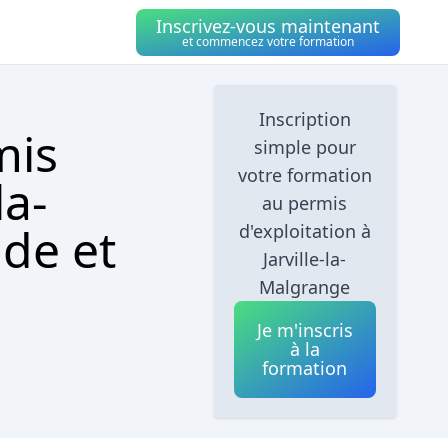
Inscrivez-vous maintenant
et commencez votre formation
Inscription
mis
simple pour
votre formation
la-
au permis
ide et
d'exploitation à
Jarville-la-
Malgrange
Je m'inscris
à la
formation