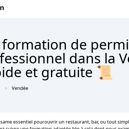
on
 formation de permi
ofessionnel dans la 
ide et gratuite 📜
Vendée
ésame essentiel pourouvrir un restaurant, bar, ou tout sim
vez suivre une formation adaptée liée à cela dont nous exami