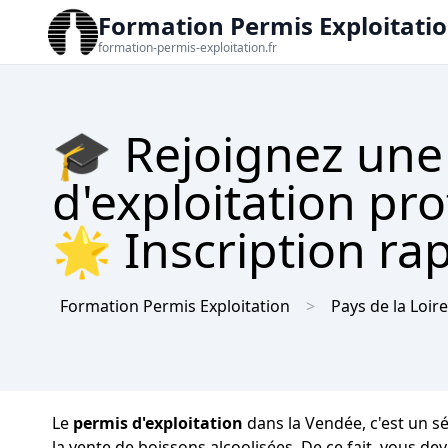
Formation Permis Exploitati
formation-permis-exploitation.fr
🎓 Rejoignez une
d'exploitation pr
🌟 Inscription rap
Formation Permis Exploitation
Pays de la Loire
Le
permis d'exploitation
dans la Vendée, c'est un s
la vente de boissons alcoolisées. De ce fait, vous de