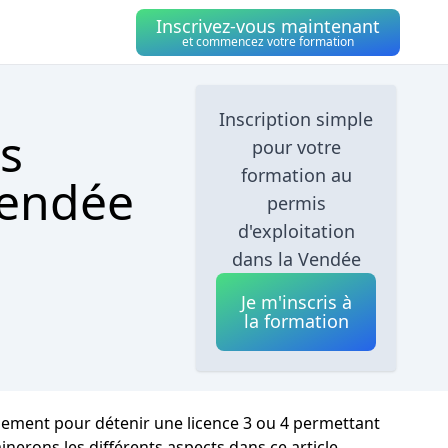
Inscrivez-vous maintenant
et commencez votre formation
Inscription simple
s
pour votre
formation au
Vendée
permis
d'exploitation
dans la Vendée
Je m'inscris à
la formation
plement pour détenir une licence 3 ou 4 permettant
nerons les différents aspects dans ce article.