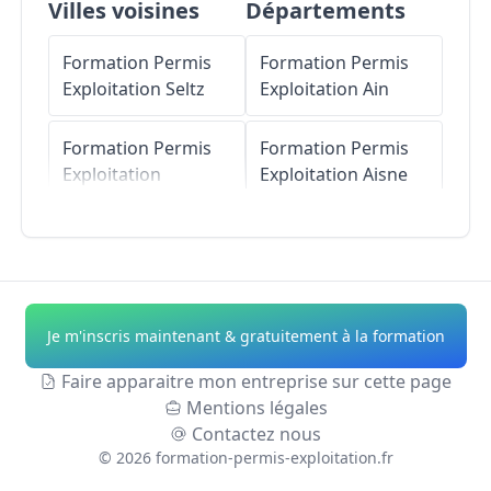
Villes voisines
Départements
Formation Permis
Formation Permis
Exploitation
Seltz
Exploitation
Ain
Formation Permis
Formation Permis
Exploitation
Exploitation
Aisne
Kesseldorf
Formation Permis
Formation Permis
Exploitation
Allier
Exploitation
Niederrœdern
Formation Permis
Je m'inscris maintenant & gratuitement à la formation
Exploitation
Alpes-
Formation Permis
de-Haute-Provence
Faire apparaitre mon entreprise sur cette page
Exploitation
Mentions légales
Wintzenbach
Formation Permis
Contactez nous
Exploitation
Hautes-
©
2026
formation-permis-exploitation.fr
Formation Permis
Alpes