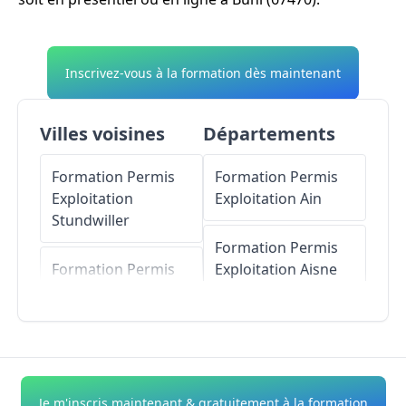
Inscrivez-vous à la formation dès maintenant
Villes voisines
Départements
Formation Permis
Formation Permis
Exploitation
Exploitation
Ain
Stundwiller
Formation Permis
Formation Permis
Exploitation
Aisne
Exploitation
Trimbach
Formation Permis
Exploitation
Allier
Formation Permis
Exploitation
Formation Permis
Je m'inscris maintenant & gratuitement à la formation
Aschbach