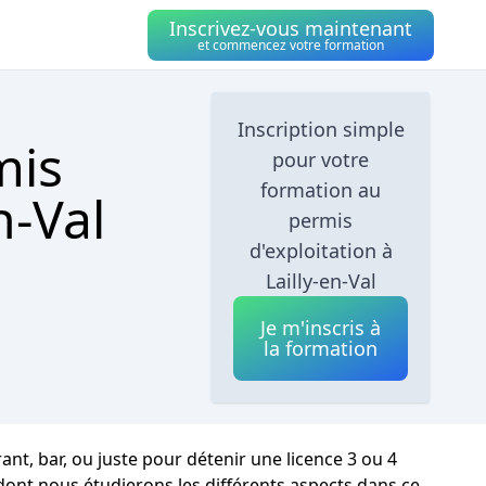
Inscrivez-vous maintenant
et commencez votre formation
Inscription simple
mis
pour votre
formation au
n-Val
permis
d'exploitation à
Lailly-en-Val
Je m'inscris à
la formation
rant, bar, ou juste pour détenir une licence 3 ou 4
 dont nous étudierons les différents aspects dans ce