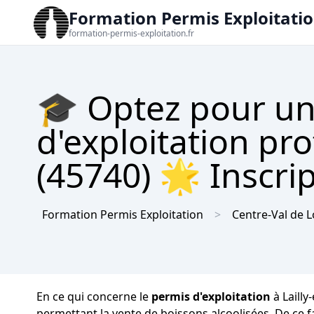
Formation Permis Exploitati
formation-permis-exploitation.fr
🎓 Optez pour un
d'exploitation pro
(45740) 🌟 Inscrip
Formation Permis Exploitation
Centre-Val de L
En ce qui concerne le
permis d'exploitation
à Lailly
permettant la vente de boissons alcoolisées. De ce fa