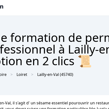
on
e formation de per
fessionnel à Lailly-e
tion en 2 clics 📜
oire
Loiret
Lailly-en-Val
(45740)
-en-Val, il s'agit d' un sésame essentiel pourouvrir un restau
it, vous devez suivre une formation particulière liée à cela