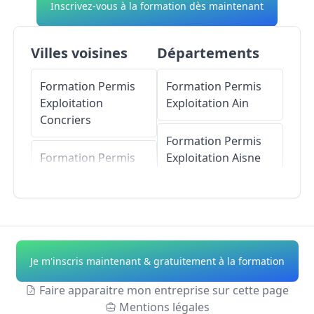
Inscrivez-vous à la formation dès maintenant
Villes voisines
Départements
Formation Permis
Formation Permis
Exploitation
Exploitation
Ain
Concriers
Formation Permis
Formation Permis
Exploitation
Aisne
Exploitation
Talcy
Formation Permis
Formation Permis
Exploitation
Allier
Exploitation
Courbouzon
Formation Permis
Je m'inscris maintenant & gratuitement à la formation
Exploitation
Alpes-
Formation Permis
de-Haute-Provence
Faire apparaitre mon entreprise sur cette page
Exploitation
Mer
Mentions légales