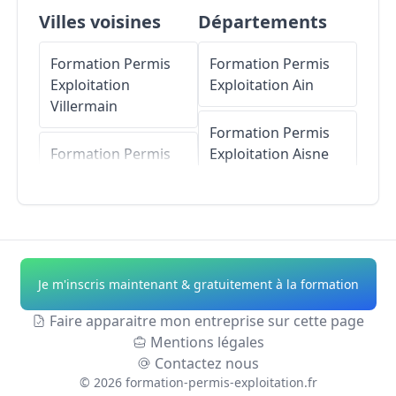
Villes voisines
Départements
Formation Permis
Formation Permis
Exploitation
Exploitation
Ain
Villermain
Formation Permis
Formation Permis
Exploitation
Aisne
Exploitation
Cravant
Formation Permis
Formation Permis
Exploitation
Allier
Exploitation
Baccon
Formation Permis
Je m'inscris maintenant & gratuitement à la formation
Formation Permis
Exploitation
Alpes-
Exploitation
Le
de-Haute-Provence
Faire apparaitre mon entreprise sur cette page
Bardon
Mentions légales
Formation Permis
Contactez nous
Formation Permis
Exploitation
Hautes-
©
2026
formation-permis-exploitation.fr