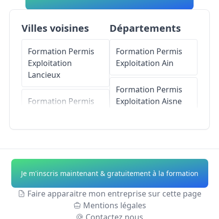
Villes voisines
Départements
Formation Permis
Formation Permis
Exploitation
Exploitation
Ain
Lancieux
Formation Permis
Formation Permis
Exploitation
Aisne
Exploitation
Ploubalay
Formation Permis
Exploitation
Allier
Formation Permis
Exploitation
Trégon
Formation Permis
Je m'inscris maintenant & gratuitement à la formation
Exploitation
Alpes-
Formation Permis
de-Haute-Provence
Faire apparaitre mon entreprise sur cette page
Exploitation
Saint-
Mentions légales
Briac-sur-Mer
Formation Permis
Contactez nous