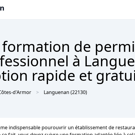
on
 formation de permi
ofessionnel à Langu
tion rapide et gratu
Côtes-d'Armor
Languenan
(22130)
me indispensable pourouvrir un établissement de restaurat
 ce fait, vous devez suivre une formation adaptée liée à ce