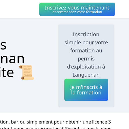
Inscrivez-vous maintenant
et commencez votre formation
Inscription
s
simple pour votre
formation au
enan
permis
ite 📜
d'exploitation à
Languenan
Je m'inscris à
la formation
ion, bar, ou simplement pour détenir une licence 3
la dont nous explorerons les différents aspects dans