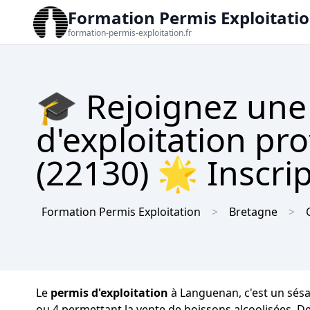
Formation Permis Exploitati
formation-permis-exploitation.fr
🎓 Rejoignez une
d'exploitation pr
(22130) 🌟 Inscrip
Formation Permis Exploitation
Bretagne
Le
permis d'exploitation
à Languenan, c'est un sésa
ou 4 permettant la vente de boissons alcoolisées. De