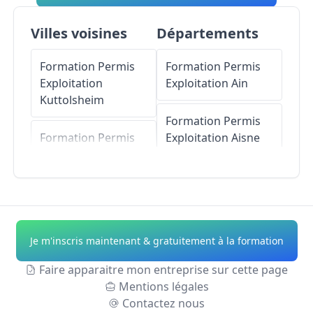
Villes voisines
Départements
Formation Permis
Formation Permis
Exploitation
Exploitation
Ain
Kuttolsheim
Formation Permis
Formation Permis
Exploitation
Aisne
Exploitation
Willgottheim
Formation Permis
Exploitation
Allier
Formation Permis
Exploitation
Formation Permis
Je m'inscris maintenant & gratuitement à la formation
Nordheim
Exploitation
Alpes-
de-Haute-Provence
Faire apparaitre mon entreprise sur cette page
Formation Permis
Mentions légales
Exploitation
Formation Permis
Contactez nous