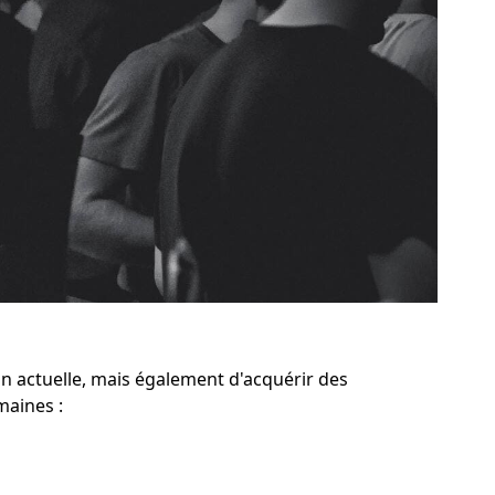
n actuelle, mais également d'acquérir des
maines :