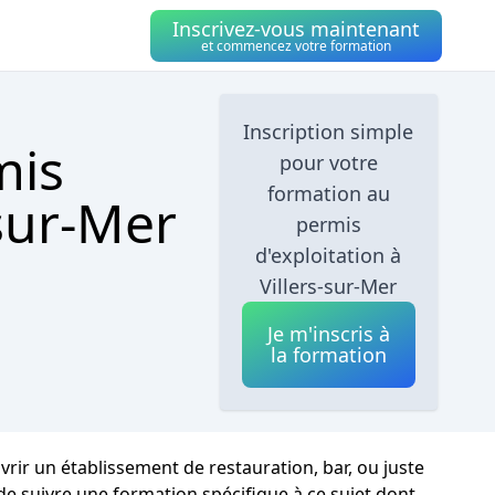
Inscrivez-vous maintenant
et commencez votre formation
Inscription simple
mis
pour votre
formation au
-sur-Mer
permis
d'exploitation à
Villers-sur-Mer
Je m'inscris à
la formation
uvrir un établissement de restauration, bar, ou juste
de suivre une formation spécifique à ce sujet dont