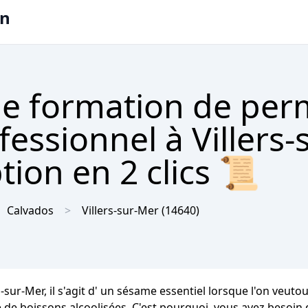
on
e formation de per
fessionnel à Villers
tion en 2 clics 📜
Calvados
Villers-sur-Mer
(14640)
s-sur-Mer, il s'agit d' un sésame essentiel lorsque l'on veuto
e de boissons alcoolisées. C'est pourquoi, vous avez besoin 