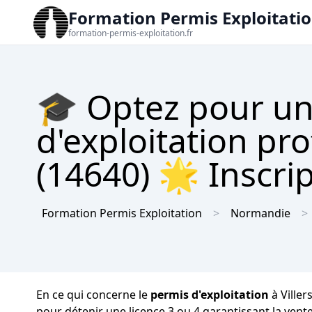
Formation Permis Exploitati
formation-permis-exploitation.fr
🎓 Optez pour un
d'exploitation pro
(14640) 🌟 Inscrip
Formation Permis Exploitation
Normandie
En ce qui concerne le
permis d'exploitation
à Viller
pour détenir une licence 3 ou 4 garantissant la vent