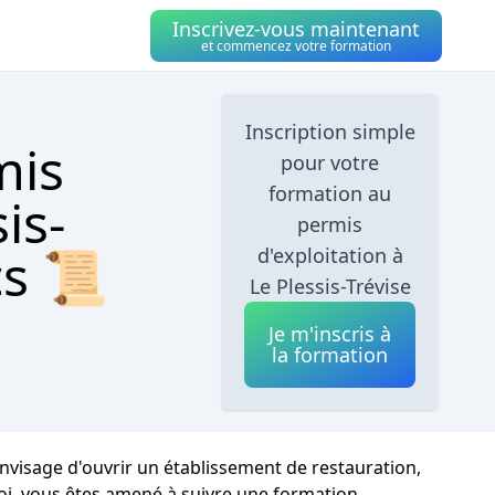
Inscrivez-vous maintenant
et commencez votre formation
Inscription simple
mis
pour votre
formation au
is-
permis
cs 📜
d'exploitation à
Le Plessis-Trévise
Je m'inscris à
la formation
envisage d'ouvrir un établissement de restauration,
uoi, vous êtes amené à suivre une formation