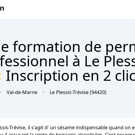
on
e formation de per
fessionnel à Le Pless
 Inscription en 2 cli
Val-de-Marne
Le Plessis-Trévise
(94420)
ssis-Trévise, il s'agit d' un sésame indispensable quand on 
ou 4 assurant la vente de boissons alcoolisées. C'est pourq