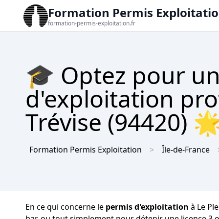
Formation Permis Exploitati
formation-permis-exploitation.fr
🎓 Optez pour un
d'exploitation pro
Trévise (94420) 🌟
Formation Permis Exploitation
Île-de-France
En ce qui concerne le
permis d'exploitation
à Le Ple
bar, ou tout simplement pour détenir une licence 3 