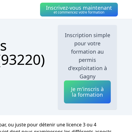
Inscrivez-vous maintenant
et commencez votre formation
Inscription simple
s
pour votre
formation au
(93220)
permis
d'exploitation à
Gagny
Je m'inscris à
la formation
r, ou juste pour détenir une licence 3 ou 4
sujet dont nous examinerons les différents aspects