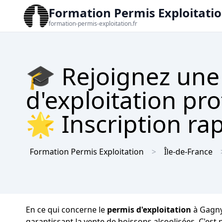
Formation Permis Exploitati
formation-permis-exploitation.fr
🎓 Rejoignez une
d'exploitation pr
🌟 Inscription rap
Formation Permis Exploitation
Île-de-France
En ce qui concerne le
permis d'exploitation
à Gagny,
garantissant la vente de boissons alcoolisées. C'est