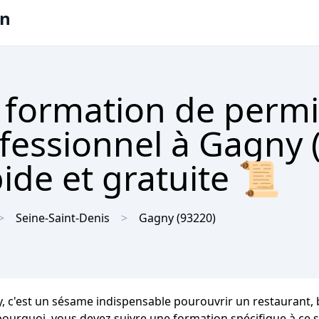
on
 formation de permi
ofessionnel à Gagny 
ide et gratuite 📜
Seine-Saint-Denis
Gagny
(93220)
 c'est un sésame indispensable pourouvrir un restaurant, ba
 pourquoi, vous devez suivre une formation spécifique à ce 