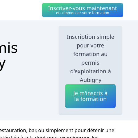
Inscrivez-vous maintenant
et commencez votre formation
Inscription simple
mis
pour votre
formation au
y
permis
d'exploitation à
Aubigny
Je m'inscris à
la formation
 restauration, bar, ou simplement pour détenir une
aptée liée à cela dont nous examinerons les