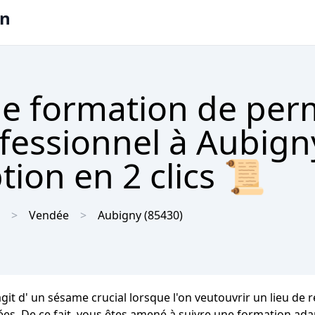
on
e formation de per
ofessionnel à Aubign
tion en 2 clics 📜
Vendée
Aubigny
(85430)
'agit d' un sésame crucial lorsque l'on veutouvrir un lieu de
sées. De ce fait, vous êtes amené à suivre une formation ad