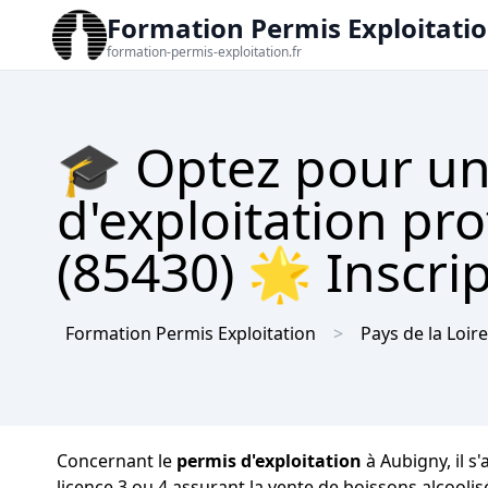
Formation Permis Exploitati
formation-permis-exploitation.fr
🎓 Optez pour un
d'exploitation pr
(85430) 🌟 Inscrip
Formation Permis Exploitation
Pays de la Loire
Concernant le
permis d'exploitation
à Aubigny, il s
licence 3 ou 4 assurant la vente de boissons alcooli