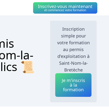
Inscrivez-vous maintenant
et commencez votre formation
Inscription
simple pour
mis
votre formation
au permis
Nom-la-
d'exploitation à
lics 📜
Saint-Nom-la-
Bretèche
Je m'inscris
à la
formation