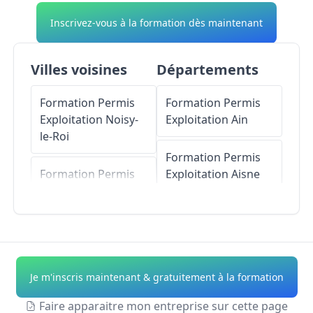
Inscrivez-vous à la formation dès maintenant
Villes voisines
Départements
Formation Permis
Formation Permis
Exploitation
Noisy-
Exploitation
Ain
le-Roi
Formation Permis
Formation Permis
Exploitation
Aisne
Exploitation
Marly-
le-Roi
Formation Permis
Exploitation
Allier
Formation Permis
Exploitation
L'Étang-
Formation Permis
Je m'inscris maintenant & gratuitement à la formation
la-Ville
Exploitation
Alpes-
de-Haute-Provence
Faire apparaitre mon entreprise sur cette page