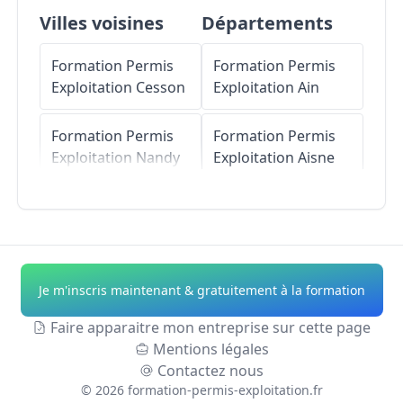
Villes voisines
Départements
Formation Permis
Formation Permis
Exploitation
Cesson
Exploitation
Ain
Formation Permis
Formation Permis
Exploitation
Nandy
Exploitation
Aisne
Formation Permis
Formation Permis
Exploitation
Vert-
Exploitation
Allier
Saint-Denis
Formation Permis
Je m'inscris maintenant & gratuitement à la formation
Formation Permis
Exploitation
Alpes-
Exploitation
Seine-
de-Haute-Provence
Faire apparaitre mon entreprise sur cette page
Port
Mentions légales
Formation Permis
Contactez nous
Formation Permis
Exploitation
Hautes-
©
2026
formation-permis-exploitation.fr