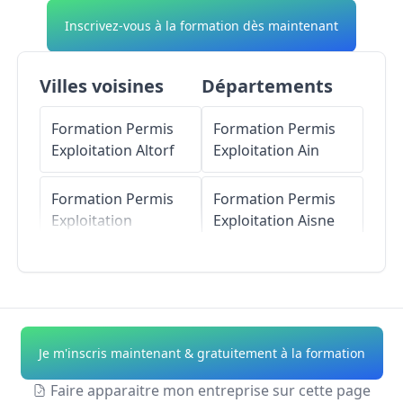
Inscrivez-vous à la formation dès maintenant
Villes voisines
Départements
Formation Permis
Formation Permis
Exploitation
Altorf
Exploitation
Ain
Formation Permis
Formation Permis
Exploitation
Exploitation
Aisne
Innenheim
Formation Permis
Formation Permis
Exploitation
Allier
Exploitation
Duttlenheim
Formation Permis
Je m'inscris maintenant & gratuitement à la formation
Exploitation
Alpes-
Formation Permis
de-Haute-Provence
Faire apparaitre mon entreprise sur cette page