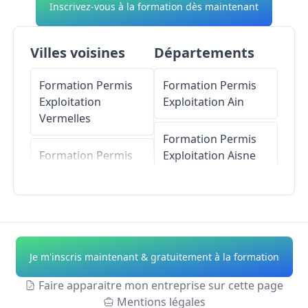
Inscrivez-vous à la formation dès maintenant
Villes voisines
Départements
Formation Permis
Formation Permis
Exploitation
Exploitation
Ain
Vermelles
Formation Permis
Formation Permis
Exploitation
Aisne
Exploitation
Annequin
Formation Permis
Exploitation
Allier
Formation Permis
Exploitation
Formation Permis
Je m'inscris maintenant & gratuitement à la formation
Mazingarbe
Exploitation
Alpes-
de-Haute-Provence
Faire apparaitre mon entreprise sur cette page
Formation Permis
Mentions légales