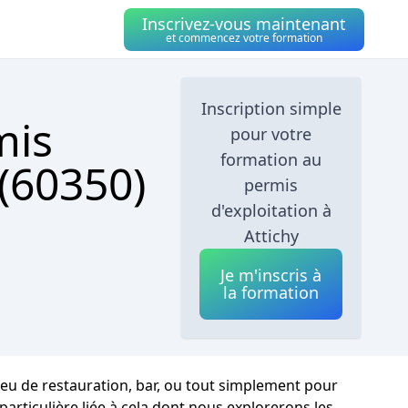
Inscrivez-vous maintenant
et commencez votre formation
Inscription simple
mis
pour votre
formation au
 (60350)
permis
d'exploitation à
Attichy
Je m'inscris à
la formation
lieu de restauration, bar, ou tout simplement pour
particulière liée à cela dont nous explorerons les