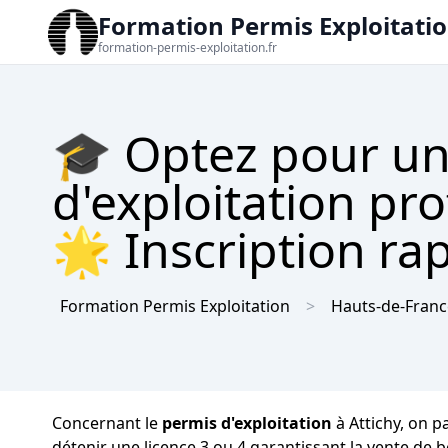
Formation Permis Exploitati
formation-permis-exploitation.fr
🎓 Optez pour un
d'exploitation pro
🌟 Inscription rap
Formation Permis Exploitation
Hauts-de-Franc
Concernant le
permis d'exploitation
à Attichy, on p
détenir une licence 3 ou 4 garantissant la vente de b