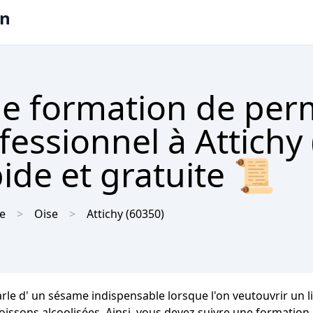
on
e formation de per
fessionnel à Attichy
ide et gratuite 📜
e
Oise
Attichy
(60350)
arle d' un sésame indispensable lorsque l'on veutouvrir un 
oissons alcoolisées. Ainsi, vous devez suivre une formation 