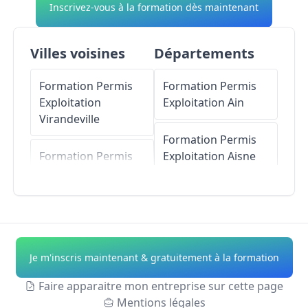
Inscrivez-vous à la formation dès maintenant
Villes voisines
Départements
Formation Permis
Formation Permis
Exploitation
Exploitation
Ain
Virandeville
Formation Permis
Formation Permis
Exploitation
Aisne
Exploitation
Acqueville
Formation Permis
Exploitation
Allier
Formation Permis
Exploitation
Formation Permis
Je m'inscris maintenant & gratuitement à la formation
Vasteville
Exploitation
Alpes-
de-Haute-Provence
Faire apparaitre mon entreprise sur cette page
Formation Permis
Mentions légales