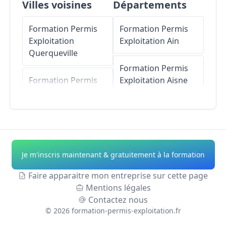
Villes voisines
Départements
Formation Permis
Formation Permis
Exploitation
Exploitation
Ain
Querqueville
Formation Permis
Formation Permis
Exploitation
Aisne
Exploitation
Nouainville
Formation Permis
Exploitation
Allier
Formation Permis
Exploitation
Formation Permis
Je m'inscris maintenant & gratuitement à la formation
Tonneville
Exploitation
Alpes-
de-Haute-Provence
Faire apparaitre mon entreprise sur cette page
Formation Permis
Mentions légales
Exploitation
Formation Permis
Contactez nous
Martinvast
Exploitation
Hautes-
©
2026
formation-permis-exploitation.fr
Alpes