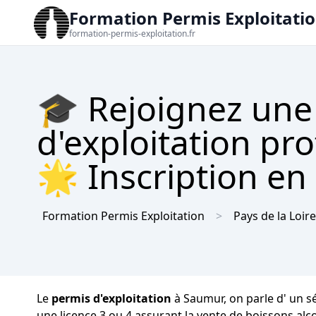
Formation Permis Exploitati
formation-permis-exploitation.fr
🎓 Rejoignez une
d'exploitation pr
🌟 Inscription en 
Formation Permis Exploitation
Pays de la Loire
Le
permis d'exploitation
à Saumur, on parle d' un s
une licence 3 ou 4 assurant la vente de boissons al