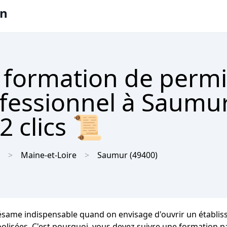
on
 formation de permi
ofessionnel à Saumu
2 clics 📜
Maine-et-Loire
Saumur
(49400)
ésame indispensable quand on envisage d'ouvrir un établiss
coolisées. C'est pourquoi, vous devez suivre une formation 