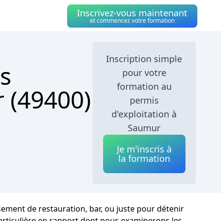
Inscrivez-vous maintenant
et commencez votre formation
Inscription simple
s
pour votre
formation au
r (49400)
permis
d'exploitation à
Saumur
Je m'inscris à
la formation
ement de restauration, bar, ou juste pour détenir
particulière en rapport dont nous examinerons les