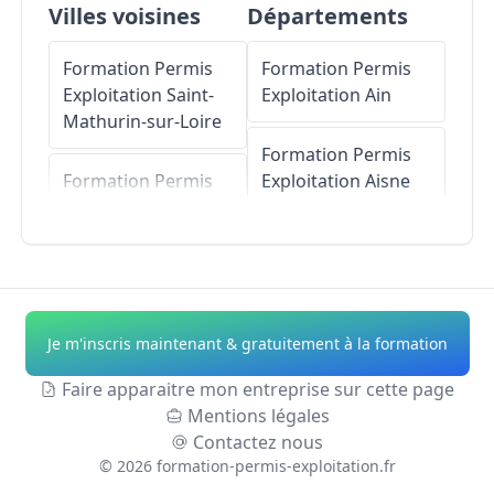
Villes voisines
Départements
Formation Permis
Formation Permis
Exploitation
Saint-
Exploitation
Ain
Mathurin-sur-Loire
Formation Permis
Formation Permis
Exploitation
Aisne
Exploitation
La
Ménitré
Formation Permis
Exploitation
Allier
Formation Permis
Exploitation
Blaison-
Formation Permis
Je m'inscris maintenant & gratuitement à la formation
Gohier
Exploitation
Alpes-
de-Haute-Provence
Faire apparaitre mon entreprise sur cette page
Formation Permis
Mentions légales
Exploitation
Formation Permis
Contactez nous
Coutures
Exploitation
Hautes-
©
2026
formation-permis-exploitation.fr
Alpes