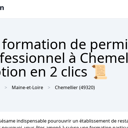
on
 formation de permi
ofessionnel à Chemel
tion en 2 clics 📜
Maine-et-Loire
Chemellier
(49320)
un sésame indispensable pourouvrir un établissement de resta
st pourquoi, vous êtes amené à suivre une formation particul