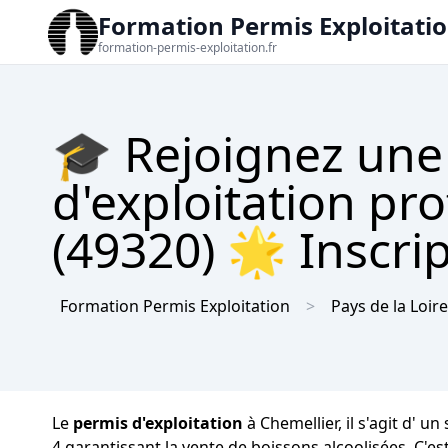
Formation Permis Exploitati
formation-permis-exploitation.fr
🎓 Rejoignez une
d'exploitation pr
(49320) 🌟 Inscrip
Formation Permis Exploitation
Pays de la Loire
Le
permis d'exploitation
à Chemellier, il s'agit d' 
4 garantissant la vente de boissons alcoolisées. C'e