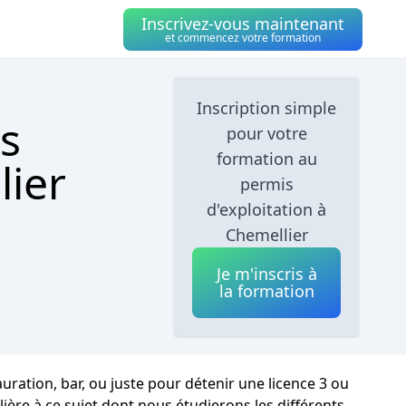
Inscrivez-vous maintenant
et commencez votre formation
Inscription simple
s
pour votre
formation au
lier
permis
d'exploitation à
Chemellier
Je m'inscris à
la formation
uration, bar, ou juste pour détenir une licence 3 ou
ière à ce sujet dont nous étudierons les différents