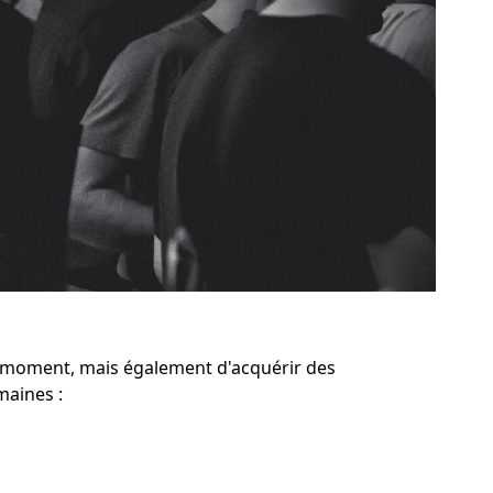
 moment, mais également d'acquérir des
maines :