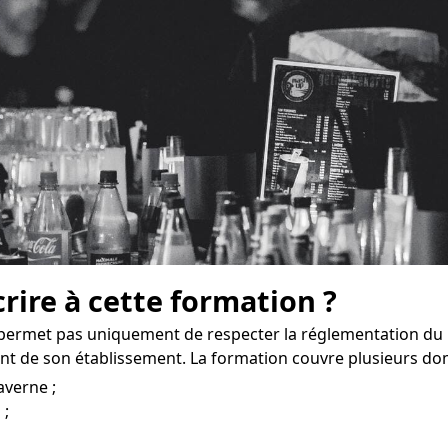
crire à cette formation ?
permet pas uniquement de respecter la réglementation du
t de son établissement. La formation couvre plusieurs do
averne ;
 ;