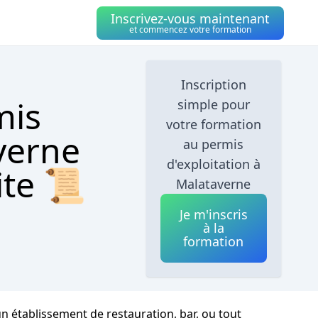
Inscrivez-vous maintenant
et commencez votre formation
Inscription
mis
simple pour
votre formation
verne
au permis
d'exploitation à
ite 📜
Malataverne
Je m'inscris
à la
formation
n établissement de restauration, bar, ou tout