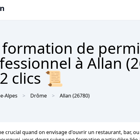
on
 formation de permi
fessionnel à Allan (
2 clics 📜
e-Alpes
Drôme
Allan
(26780)
same crucial quand on envisage d'ouvrir un restaurant, bar, 
pourquoi, vous devez suivre une formation particulière liée 