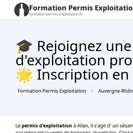
Formation Permis Exploitati
formation-permis-exploitation.fr
🎓 Rejoignez une
d'exploitation pro
🌟 Inscription en 
Formation Permis Exploitation
Auvergne-Rhôn
Le
permis d'exploitation
à Allan, il s'agit d' un sé
garantissant la vente de boissons alcoolisées. C'est 