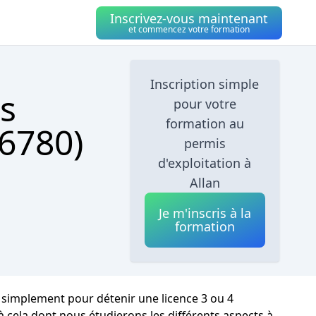
Inscrivez-vous maintenant
et commencez votre formation
Inscription simple
s
pour votre
formation au
26780)
permis
d'exploitation à
Allan
Je m'inscris à la
formation
ou simplement pour détenir une licence 3 ou 4
à cela dont nous étudierons les différents aspects à