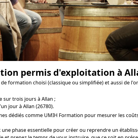
ion permis d'exploitation à All
de formation choisi (classique ou simplifiée) et aussi de l'
sur trois jours à Allan ;
un jour à Allan (26780).
smes dédiés comme UMIH Formation pour mesurer les coûts d
t une phase essentielle pour créer ou reprendre un établiss
e et prenez le temps de vous instruire, que ce soit en présen