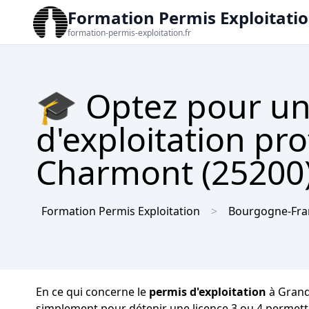
Formation Permis Exploitati
formation-permis-exploitation.fr
🎓 Optez pour un
d'exploitation pr
Charmont (25200) 
Formation Permis Exploitation
Bourgogne-Fr
En ce qui concerne le
permis d'exploitation
à Grand-
simplement pour détenir une licence 3 ou 4 permetta