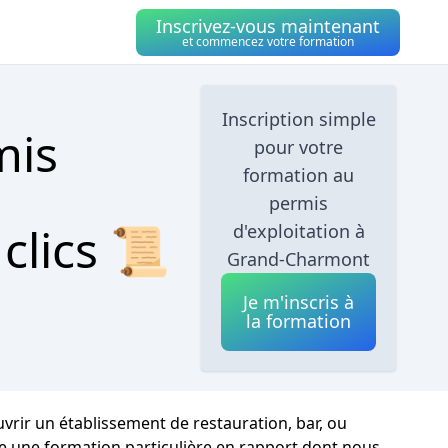
Inscrivez-vous maintenant
et commencez votre formation
Inscription simple
mis
pour votre
formation au
permis
clics 📜
d'exploitation à
Grand-Charmont
Je m'inscris à
la formation
uvrir un établissement de restauration, bar, ou
re une formation particulière en rapport dont nous