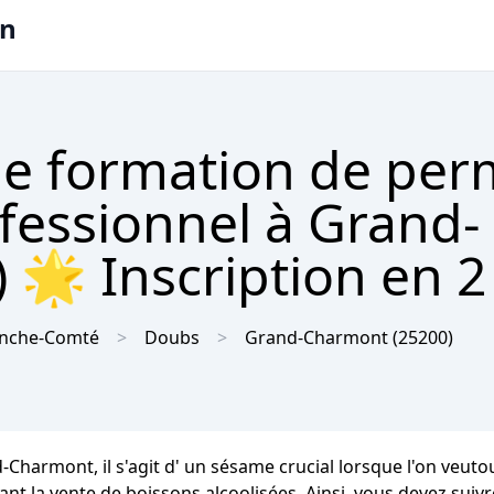
on
e formation de per
ofessionnel à Grand-
🌟 Inscription en 2 
anche-Comté
Doubs
Grand-Charmont
(25200)
Charmont, il s'agit d' un sésame crucial lorsque l'on veuto
nt la vente de boissons alcoolisées. Ainsi, vous devez suiv