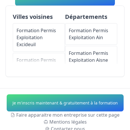
Villes voisines
Départements
Formation Permis
Formation Permis
Exploitation
Exploitation
Ain
Excideuil
Formation Permis
Formation Permis
Exploitation
Aisne
Exploitation
Preyssac-d'Excideuil
Formation Permis
Exploitation
Allier
Formation Permis
Exploitation
Saint-
Formation Permis
Je m'inscris maintenant & gratuitement à la formation
Martial-d'Albarède
Exploitation
Alpes-
de-Haute-Provence
Faire apparaitre mon entreprise sur cette page
Formation Permis
Mentions légales
Exploitation
Formation Permis
Contactez nous