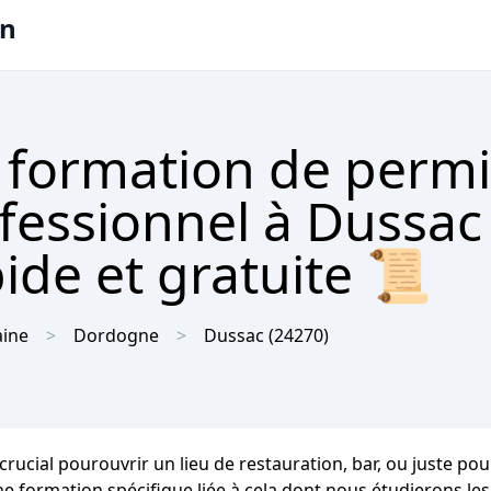
on
 formation de permi
ofessionnel à Dussac
ide et gratuite 📜
aine
Dordogne
Dussac
(24270)
rucial pourouvrir un lieu de restauration, bar, ou juste pou
ne formation spécifique liée à cela dont nous étudierons les 