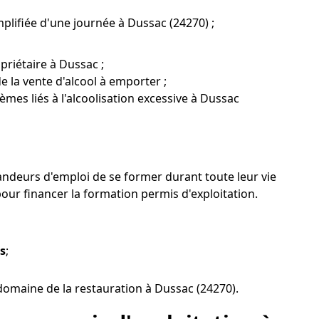
plifiée d'une journée à Dussac (24270) ;
riétaire à Dussac ;
 la vente d'alcool à emporter ;
mes liés à l'alcoolisation excessive à Dussac
andeurs d'emploi de se former durant toute leur vie
ur financer la formation permis d'exploitation.
es
;
omaine de la restauration à Dussac (24270).