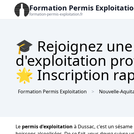
Formation Permis Exploitati
formation-permis-exploitation.fr
🎓 Rejoignez une
d'exploitation pr
🌟 Inscription rap
Formation Permis Exploitation
Nouvelle-Aquit
Le
permis d'exploitation
à Dussac, c'est un sésame c
boissons alcoolisées. De ce fait, vous devez suivre u