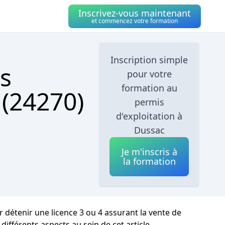
Inscrivez-vous maintenant
et commencez votre formation
Inscription simple
s
pour votre
formation au
 (24270)
permis
d'exploitation à
Dussac
Je m'inscris à
la formation
r détenir une licence 3 ou 4 assurant la vente de
différents aspects au sein de cet article.