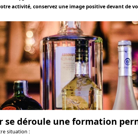
tre activité, conservez une image positive devant de votr
r se déroule une formation perm
e situation :