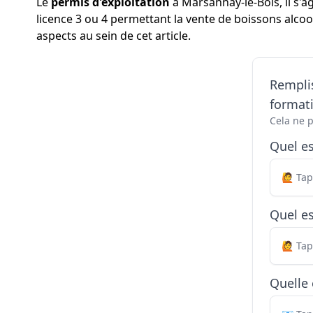
Le
permis d'exploitation
à Marsannay-le-Bois, il s'a
licence 3 ou 4 permettant la vente de boissons alcoo
aspects au sein de cet article.
Remplis
formati
Cela ne 
Quel e
Quel es
Quelle 