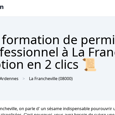
on
 formation de permi
fessionnel à La Fran
tion en 2 clics 📜
Ardennes
La Francheville
(08000)
ncheville, on parle d' un sésame indispensable pourouvrir 
 alcoolisées. C'est pourquoi, vous avez besoin de suivre une