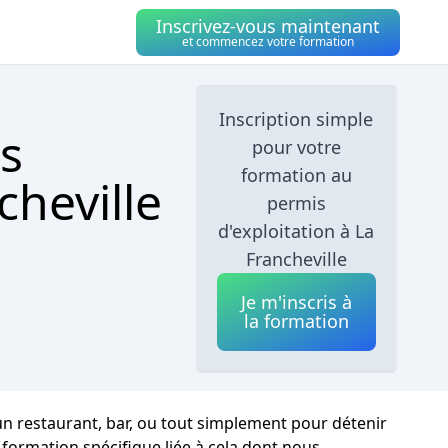
Inscrivez-vous maintenant
et commencez votre formation
Inscription simple
s
pour votre
formation au
cheville
permis
d'exploitation à La
Francheville
Je m'inscris à
la formation
un restaurant, bar, ou tout simplement pour détenir
 formation spécifique liée à cela dont nous