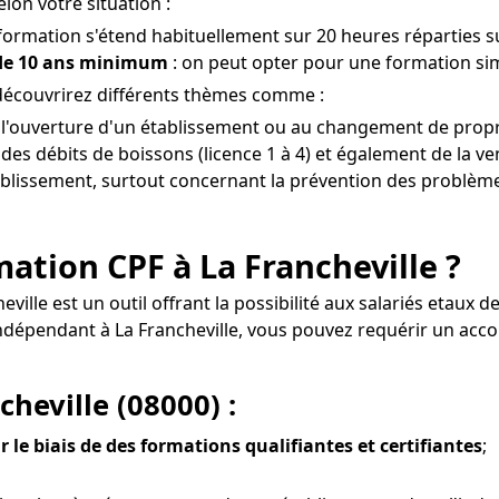
lon votre situation :
 formation s'étend habituellement sur 20 heures réparties su
 de 10 ans minimum
: on peut opter pour une formation simp
 découvrirez différents thèmes comme :
à l'ouverture d'un établissement ou au changement de proprié
es débits de boissons (licence 1 à 4) et également de la ven
tablissement, surtout concernant la prévention des problèmes 
rmation CPF à La Francheville ?
heville est un outil offrant la possibilité aux salariés eta
l indépendant à La Francheville, vous pouvez requérir un a
heville (08000) :
r le biais de des formations qualifiantes et certifiantes
;