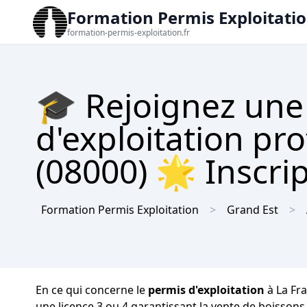
Formation Permis Exploitati
formation-permis-exploitation.fr
🎓 Rejoignez une
d'exploitation pro
(08000) 🌟 Inscrip
Formation Permis Exploitation
Grand Est
En ce qui concerne le
permis d'exploitation
à La Fra
une licence 3 ou 4 garantissant la vente de boissons