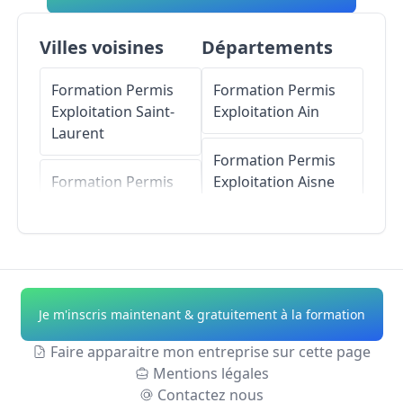
Villes voisines
Départements
Formation Permis
Formation Permis
Exploitation
Saint-
Exploitation
Ain
Laurent
Formation Permis
Formation Permis
Exploitation
Aisne
Exploitation
Warcq
Formation Permis
Formation Permis
Exploitation
Allier
Exploitation
Montcy-Notre-
Formation Permis
Je m'inscris maintenant & gratuitement à la formation
Dame
Exploitation
Alpes-
de-Haute-Provence
Faire apparaitre mon entreprise sur cette page
Formation Permis
Mentions légales
Exploitation
Prix-lès-
Formation Permis
Contactez nous