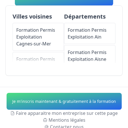
Villes voisines
Départements
Formation Permis
Formation Permis
Exploitation
Exploitation
Ain
Cagnes-sur-Mer
Formation Permis
Formation Permis
Exploitation
Aisne
Exploitation
Villeneuve-Loubet
Formation Permis
Exploitation
Allier
Formation Permis
Exploitation
La
Formation Permis
Je m'inscris maintenant & gratuitement à la formation
Gaude
Exploitation
Alpes-
de-Haute-Provence
Faire apparaitre mon entreprise sur cette page
Formation Permis
Mentions légales
Exploitation
Saint-
Formation Permis
Contactez nous