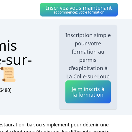
Inscrivez-vous maintenant
et commencez votre formation
Inscription simple
mis
pour votre
formation au
-sur-
permis
 📜
d'exploitation à
La Colle-sur-Loup
Je m'inscris à
6480)
la formation
 restauration, bar, ou simplement pour détenir une
à cela dont nous étudierons les différents aspects