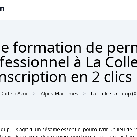
on
e formation de per
fessionnel à La Colle
scription en 2 clics
-Côte d'Azur
Alpes-Maritimes
La Colle-sur-Loup
(0
Loup, il s'agit d' un sésame essentiel pourouvrir un lieu de
lisées. Ainsi, vous devez suivre une formation adaptée liée 