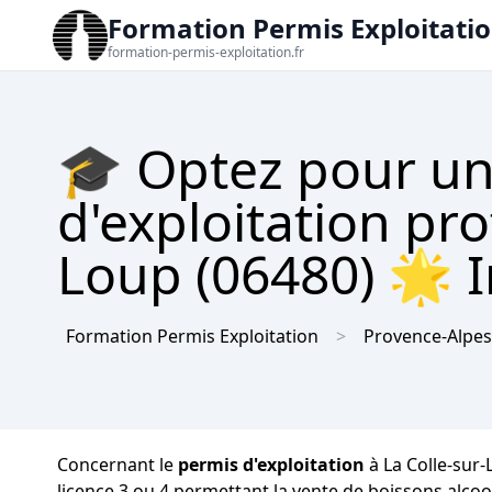
Formation Permis Exploitati
formation-permis-exploitation.fr
🎓 Optez pour un
d'exploitation pro
Loup (06480) 🌟 In
Formation Permis Exploitation
Provence-Alpes
Concernant le
permis d'exploitation
à La Colle-sur-
licence 3 ou 4 permettant la vente de boissons alcoo