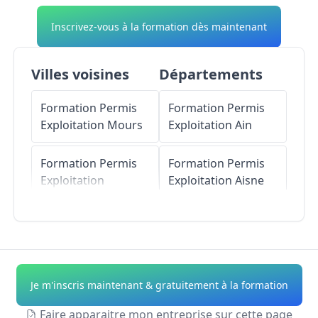
Inscrivez-vous à la formation dès maintenant
Villes voisines
Départements
Formation Permis
Formation Permis
Exploitation
Mours
Exploitation
Ain
Formation Permis
Formation Permis
Exploitation
Exploitation
Aisne
Beaumont-sur-Oise
Formation Permis
Formation Permis
Exploitation
Allier
Exploitation
Chambly
Formation Permis
Je m'inscris maintenant & gratuitement à la formation
Exploitation
Alpes-
Formation Permis
de-Haute-Provence
Faire apparaitre mon entreprise sur cette page