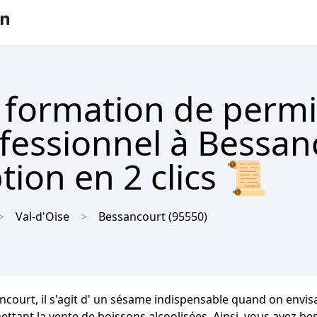
on
 formation de permi
ofessionnel à Bessan
tion en 2 clics 📜
Val-d'Oise
Bessancourt
(95550)
court, il s'agit d' un sésame indispensable quand on envisa
ttant la vente de boissons alcoolisées. Ainsi, vous avez b