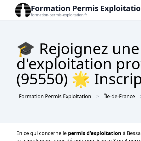
Formation Permis Exploitati
formation-permis-exploitation.fr
🎓 Rejoignez une
d'exploitation pr
(95550) 🌟 Inscrip
Formation Permis Exploitation
Île-de-France
En ce qui concerne le
permis d'exploitation
à Bessan
ou simplement pour détenir une licence 3 ou 4 perme