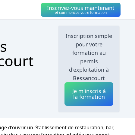
Inscrivez-vous maintenant
et commencez votre formation
Inscription simple
s
pour votre
formation au
court
permis
d'exploitation à
Bessancourt
Je m'inscris à
la formation
ge d'ouvrir un établissement de restauration, bar,
esoin de suivre une formation adaptée en rapport