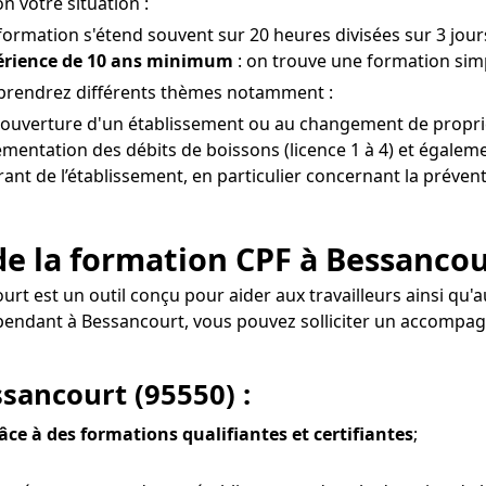
n votre situation :
 formation s'étend souvent sur 20 heures divisées sur 3 jours
périence de 10 ans minimum
: on trouve une formation simp
pprendrez différents thèmes notamment :
à l'ouverture d'un établissement ou au changement de propri
mentation des débits de boissons (licence 1 à 4) et égaleme
érant de l’établissement, en particulier concernant la préven
de la formation CPF à Bessancou
ourt est un outil conçu pour aider aux travailleurs ainsi q
épendant à Bessancourt, vous pouvez solliciter un accompa
ssancourt (95550) :
râce à des formations qualifiantes et certifiantes
;