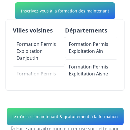
Inscrivez-vous à la formation dès maintenant
Villes voisines
Départements
Formation Permis
Formation Permis
Exploitation
Exploitation
Ain
Danjoutin
Formation Permis
Formation Permis
Exploitation
Aisne
Exploitation
Pérouse
Formation Permis
Exploitation
Allier
Formation Permis
Exploitation
Formation Permis
Je m'inscris maintenant & gratuitement à la formation
Bavilliers
Exploitation
Alpes-
de-Haute-Provence
Faire apparaitre mon entreprise sur cette page