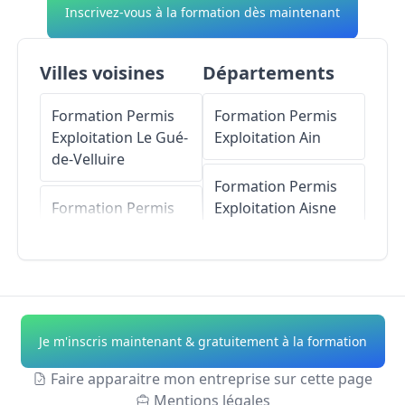
Inscrivez-vous à la formation dès maintenant
Villes voisines
Départements
Formation Permis
Formation Permis
Exploitation
Le Gué-
Exploitation
Ain
de-Velluire
Formation Permis
Formation Permis
Exploitation
Aisne
Exploitation
Montreuil
Formation Permis
Exploitation
Allier
Formation Permis
Exploitation
Le
Formation Permis
Je m'inscris maintenant & gratuitement à la formation
Poiré-sur-Velluire
Exploitation
Alpes-
de-Haute-Provence
Faire apparaitre mon entreprise sur cette page
Formation Permis
Mentions légales