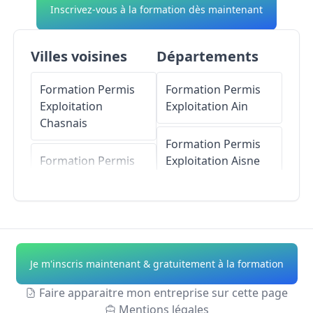
Inscrivez-vous à la formation dès maintenant
Villes voisines
Départements
Formation Permis
Formation Permis
Exploitation
Exploitation
Ain
Chasnais
Formation Permis
Formation Permis
Exploitation
Aisne
Exploitation
Corpe
Formation Permis
Formation Permis
Exploitation
Allier
Exploitation
Sainte-
Gemme-la-Plaine
Formation Permis
Je m'inscris maintenant & gratuitement à la formation
Exploitation
Alpes-
Formation Permis
de-Haute-Provence
Faire apparaitre mon entreprise sur cette page
Exploitation
Lairoux
Mentions légales