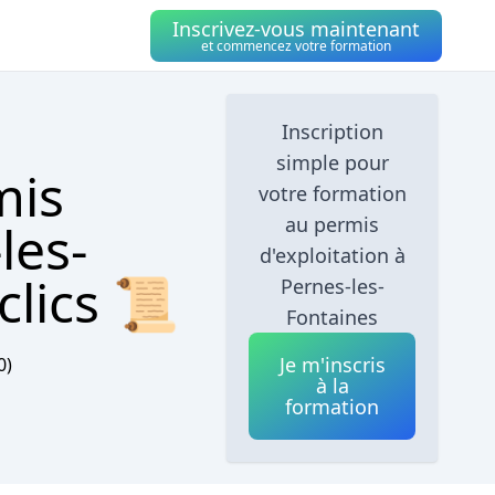
Inscrivez-vous maintenant
et commencez votre formation
Inscription
simple pour
mis
votre formation
au permis
les-
d'exploitation à
clics 📜
Pernes-les-
Fontaines
Je m'inscris
0)
à la
formation