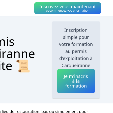
Inscrivez-vous maintenant
et commencez votre formation
Inscription
mis
simple pour
votre formation
eiranne
au permis
d'exploitation à
ite 📜
Carqueiranne
Je m'inscris
à la
formation
 lieu de restauration, bar, ou simplement pour