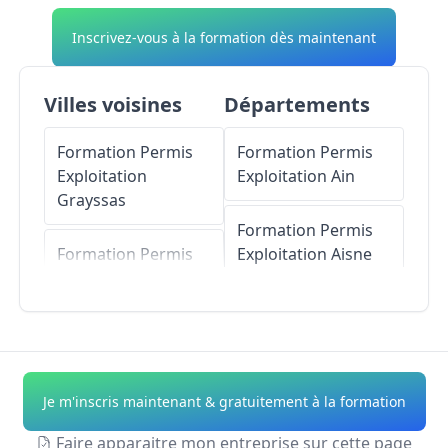
Inscrivez-vous à la formation dès maintenant
Villes voisines
Départements
Formation Permis
Formation Permis
Exploitation
Exploitation
Ain
Grayssas
Formation Permis
Formation Permis
Exploitation
Aisne
Exploitation
Saint-
Maurin
Formation Permis
Exploitation
Allier
Formation Permis
Exploitation
Tayrac
Formation Permis
Je m'inscris maintenant & gratuitement à la formation
Exploitation
Alpes-
Formation Permis
de-Haute-Provence
Faire apparaitre mon entreprise sur cette page