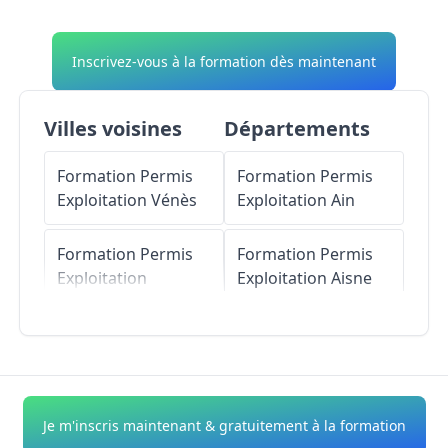
Inscrivez-vous à la formation dès maintenant
Villes voisines
Départements
Formation Permis
Formation Permis
Exploitation
Vénès
Exploitation
Ain
Formation Permis
Formation Permis
Exploitation
Exploitation
Aisne
Brousse
Formation Permis
Formation Permis
Exploitation
Allier
Exploitation
Puycalvel
Formation Permis
Je m'inscris maintenant & gratuitement à la formation
Exploitation
Alpes-