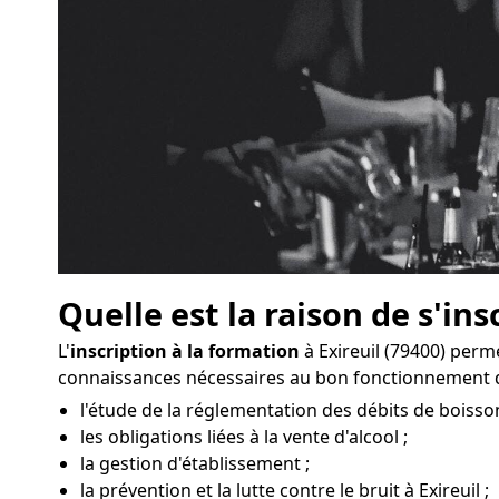
Quelle est la raison de s'ins
L'
inscription à la formation
à Exireuil (79400) per
connaissances nécessaires au bon fonctionnement d
l'étude de la réglementation des débits de boissons
les obligations liées à la vente d'alcool ;
la gestion d'établissement ;
la prévention et la lutte contre le bruit à Exireuil ;