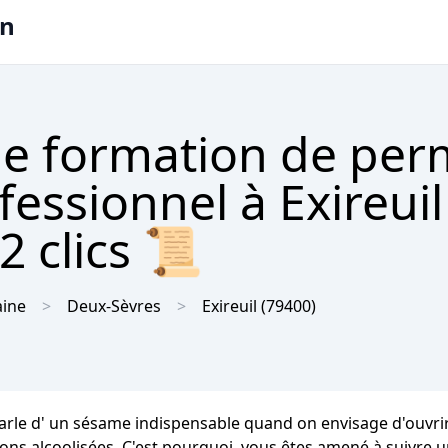
on
e formation de per
fessionnel à Exireuil
2 clics 📜
aine
Deux-Sèvres
Exireuil
(79400)
parle d' un sésame indispensable quand on envisage d'ouvri
sons alcoolisées. C'est pourquoi, vous êtes amené à suivre u