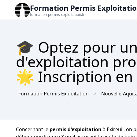
Formation Permis Exploitati
formation-permis-exploitation.fr
🎓 Optez pour un
d'exploitation pro
🌟 Inscription en 
Formation Permis Exploitation
Nouvelle-Aquit
Concernant le
permis d'exploitation
à Exireuil, on 
détenir une licence 3 ou 4 assurant la vente de bois