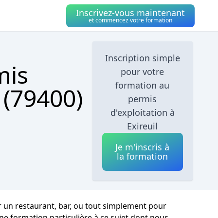
Inscrivez-vous maintenant
et commencez votre formation
Inscription simple
mis
pour votre
formation au
 (79400)
permis
d'exploitation à
Exireuil
Je m'inscris à
la formation
r un restaurant, bar, ou tout simplement pour
ne formation particulière à ce sujet dont nous