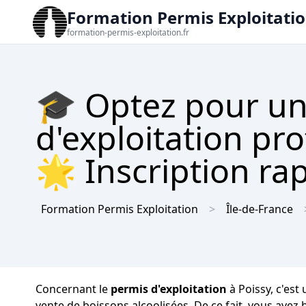
Formation Permis Exploitati
formation-permis-exploitation.fr
🎓 Optez pour un
d'exploitation pro
🌟 Inscription rap
Formation Permis Exploitation
Île-de-France
Concernant le
permis d'exploitation
à Poissy, c'est
vente de boissons alcoolisées. De ce fait, vous avez