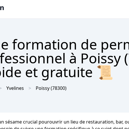
on
e formation de per
fessionnel à Poissy 
ide et gratuite 📜
Yvelines
Poissy
(78300)
 un sésame crucial pourouvrir un lieu de restauration, bar, o
 besoin de suivre une formation spécifique à ce sujet dont n