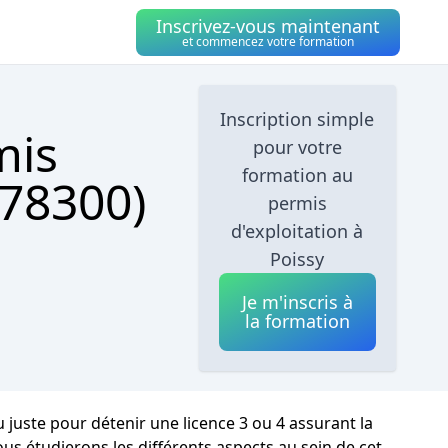
Inscrivez-vous maintenant
et commencez votre formation
Inscription simple
mis
pour votre
formation au
(78300)
permis
d'exploitation à
Poissy
Je m'inscris à
la formation
u juste pour détenir une licence 3 ou 4 assurant la
ous étudierons les différents aspects au sein de cet