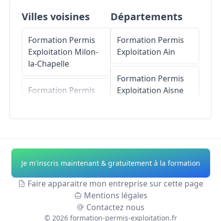
Villes voisines
Départements
Formation Permis
Formation Permis
Exploitation
Milon-
Exploitation
Ain
la-Chapelle
Formation Permis
Formation Permis
Exploitation
Aisne
Exploitation
Voisins-
le-Bretonneux
Formation Permis
Exploitation
Allier
Formation Permis
Exploitation
Formation Permis
Je m'inscris maintenant & gratuitement à la formation
Châteaufort
Exploitation
Alpes-
de-Haute-Provence
Faire apparaitre mon entreprise sur cette page
Formation Permis
Mentions légales
Exploitation
Saint-
Formation Permis
Contactez nous
Lambert
Exploitation
Hautes-
©
2026
formation-permis-exploitation.fr